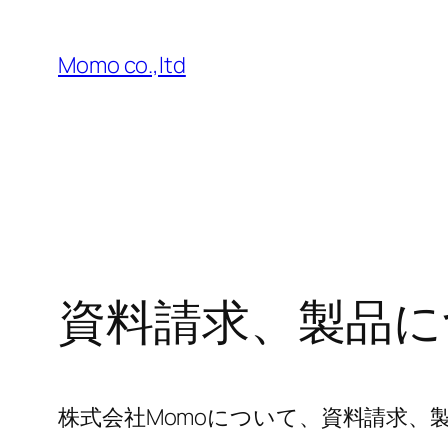
内
容
Momo co.,ltd
を
ス
キ
ッ
プ
資料請求、製品に
株式会社Momoについて、資料請求